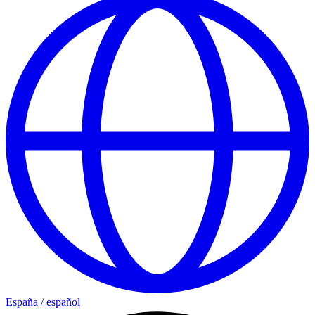
España
/
español