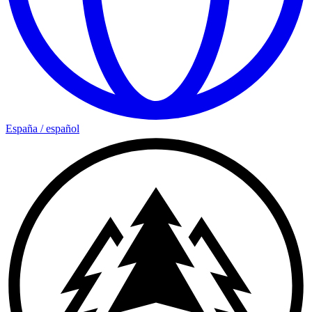
España
/
español