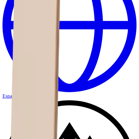
España
/
español