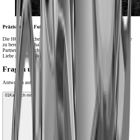
Präzision vom Fuße des Schwarzwalds
Die HORL® Schere ist dafür gemacht, dir ein Leben lang Freude
zu bereiten. Deshalb schmieden wir sie mit unseren regionalen
Partnern. Mit höchster Präzision, kompromissloser Qualität und
Liebe zu jedem Detail.
Fragen und Antworten
Antworten auf die am häufigsten gestellten Fragen.
01
Kann ich mit dem Rollschleifer auch Scheren schleifen?