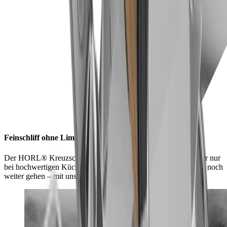
Feinschliff ohne Limits
Der HORL® Kreuzschliff bietet dir ein Schärfelevel, das bisher nur
bei hochwertigen Küchenmessern möglich war. Und du kannst noch
weiter gehen – mit unseren Schleifsteinen von fein bis ultrafein.