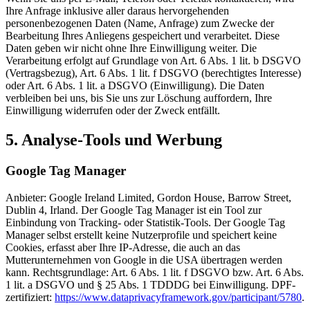
Ihre Anfrage inklusive aller daraus hervorgehenden
personenbezogenen Daten (Name, Anfrage) zum Zwecke der
Bearbeitung Ihres Anliegens gespeichert und verarbeitet. Diese
Daten geben wir nicht ohne Ihre Einwilligung weiter. Die
Verarbeitung erfolgt auf Grundlage von Art. 6 Abs. 1 lit. b DSGVO
(Vertragsbezug), Art. 6 Abs. 1 lit. f DSGVO (berechtigtes Interesse)
oder Art. 6 Abs. 1 lit. a DSGVO (Einwilligung). Die Daten
verbleiben bei uns, bis Sie uns zur Löschung auffordern, Ihre
Einwilligung widerrufen oder der Zweck entfällt.
5. Analyse-Tools und Werbung
Google Tag Manager
Anbieter: Google Ireland Limited, Gordon House, Barrow Street,
Dublin 4, Irland. Der Google Tag Manager ist ein Tool zur
Einbindung von Tracking- oder Statistik-Tools. Der Google Tag
Manager selbst erstellt keine Nutzerprofile und speichert keine
Cookies, erfasst aber Ihre IP-Adresse, die auch an das
Mutterunternehmen von Google in die USA übertragen werden
kann. Rechtsgrundlage: Art. 6 Abs. 1 lit. f DSGVO bzw. Art. 6 Abs.
1 lit. a DSGVO und § 25 Abs. 1 TDDDG bei Einwilligung. DPF-
zertifiziert:
https://www.dataprivacyframework.gov/participant/5780
.