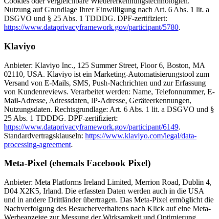
Cookies oder vergleichbare Wiedererkennungstechnologien.
Nutzung auf Grundlage Ihrer Einwilligung nach Art. 6 Abs. 1 lit. a
DSGVO und § 25 Abs. 1 TDDDG. DPF-zertifiziert:
https://www.dataprivacyframework.gov/participant/5780
.
Klaviyo
Anbieter: Klaviyo Inc., 125 Summer Street, Floor 6, Boston, MA
02110, USA. Klaviyo ist ein Marketing-Automatisierungstool zum
Versand von E-Mails, SMS, Push-Nachrichten und zur Erfassung
von Kundenreviews. Verarbeitet werden: Name, Telefonnummer, E-
Mail-Adresse, Adressdaten, IP-Adresse, Geräteerkennungen,
Nutzungsdaten. Rechtsgrundlage: Art. 6 Abs. 1 lit. a DSGVO und §
25 Abs. 1 TDDDG. DPF-zertifiziert:
https://www.dataprivacyframework.gov/participant/6149
.
Standardvertragsklauseln:
https://www.klaviyo.com/legal/data-
processing-agreement
.
Meta-Pixel (ehemals Facebook Pixel)
Anbieter: Meta Platforms Ireland Limited, Merrion Road, Dublin 4,
D04 X2K5, Irland. Die erfassten Daten werden auch in die USA
und in andere Drittländer übertragen. Das Meta-Pixel ermöglicht die
Nachverfolgung des Besucherverhaltens nach Klick auf eine Meta-
Werbeanzeige zur Messung der Wirksamkeit und Optimierung