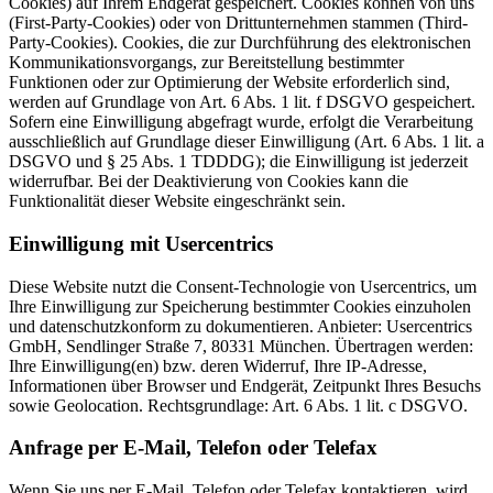
Cookies) auf Ihrem Endgerät gespeichert. Cookies können von uns
(First-Party-Cookies) oder von Drittunternehmen stammen (Third-
Party-Cookies). Cookies, die zur Durchführung des elektronischen
Kommunikationsvorgangs, zur Bereitstellung bestimmter
Funktionen oder zur Optimierung der Website erforderlich sind,
werden auf Grundlage von Art. 6 Abs. 1 lit. f DSGVO gespeichert.
Sofern eine Einwilligung abgefragt wurde, erfolgt die Verarbeitung
ausschließlich auf Grundlage dieser Einwilligung (Art. 6 Abs. 1 lit. a
DSGVO und § 25 Abs. 1 TDDDG); die Einwilligung ist jederzeit
widerrufbar. Bei der Deaktivierung von Cookies kann die
Funktionalität dieser Website eingeschränkt sein.
Einwilligung mit Usercentrics
Diese Website nutzt die Consent-Technologie von Usercentrics, um
Ihre Einwilligung zur Speicherung bestimmter Cookies einzuholen
und datenschutzkonform zu dokumentieren. Anbieter: Usercentrics
GmbH, Sendlinger Straße 7, 80331 München. Übertragen werden:
Ihre Einwilligung(en) bzw. deren Widerruf, Ihre IP-Adresse,
Informationen über Browser und Endgerät, Zeitpunkt Ihres Besuchs
sowie Geolocation. Rechtsgrundlage: Art. 6 Abs. 1 lit. c DSGVO.
Anfrage per E-Mail, Telefon oder Telefax
Wenn Sie uns per E-Mail, Telefon oder Telefax kontaktieren, wird