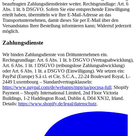
beauftragten Zahlungsdienstleister weiter. Rechtsgrundlage: Art. 6
Abs. 1 lit. b DSGVO. Sofern Sie eine entsprechende Einwilligung
erteilt haben, übermitteln wir Ihre E-Mail-Adresse an das
Transportunternehmen, damit dieses Sie per E-Mail über den
Versandstatus Ihrer Bestellung informieren kann; Widerruf jederzeit
möglich.
Zahlungsdienste
Wir binden Zahlungsdienste von Drittunternehmen ein.
Rechtsgrundlage: Art. 6 Abs. 1 lit. b DSGVO (Vertragsabwicklung),
Art. 6 Abs. 1 lit. f DSGVO (reibungslose Zahlungsabwicklung)
oder Art. 6 Abs. 1 lit. a DSGVO (Einwilligung). Wir setzen ein:
PayPal (Europe) S.à r.l. et Cie, S.C.A., 22-24 Boulevard Royal, L-
2449 Luxembourg – Standardvertragsklauseln:
https://www.paypal.com/de/webapps/mpp/ua/pocpsa-full
; Shopify
Payment – Shopify International Limited, 2nd Floor Victoria
Buildings, 1-2 Haddington Road, Dublin 4, D04 XN32, Irland.
Details:
https://www.shopify.de/legal/datenschutz
.