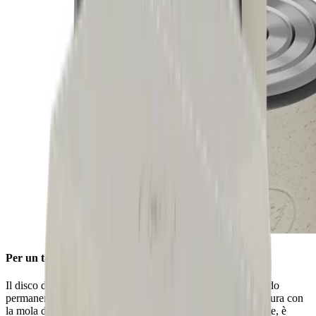
Per un tagliente pulito
Il disco di sbavatura in acciaio inossidabile, installato in modo
permanente, garantisce un filo di coltello liscio dopo l'affilatura con
la mola diamantata standard. Grazie alle scanalature integrate, è