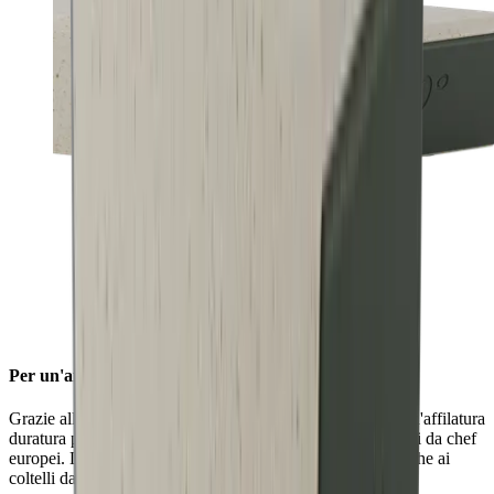
Per un'affilatura stabile
Grazie all'angolo di affilatura di 20°, è possibile ottenere un'affilatura
duratura per l'uso quotidiano su lame robuste come i coltelli da chef
europei. L'angolo di 20° conferisce un'affilatura stabile anche ai
coltelli da outdoor e da tasca.