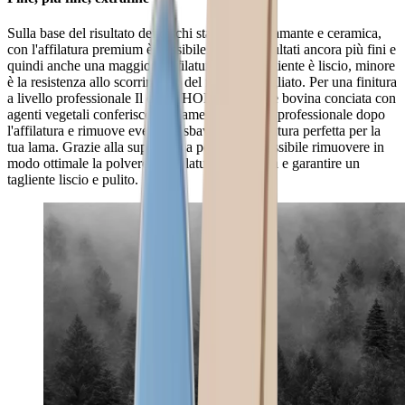
Sulla base del risultato dei dischi standard in diamante e ceramica,
con l'affilatura premium è possibile ottenere risultati ancora più fini e
quindi anche una maggiore affilatura. Più il tagliente è liscio, minore
è la resistenza allo scorrimento del materiale tagliato. Per una finitura
a livello professionale Il cuoio HORL® in pelle bovina conciata con
agenti vegetali conferisce alle lame una finitura professionale dopo
l'affilatura e rimuove eventuali sbavature. Affilatura perfetta per la
tua lama. Grazie alla superficie a pori fini, è possibile rimuovere in
modo ottimale la polvere di affilatura dalla lama e garantire un
tagliente liscio e pulito.