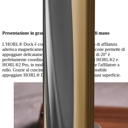
Presentazione in grande stile, sempre a portata di mano
L'HORL® Dock è concepito in modo che il calibro di affilatura
aderisca magneticamente, mentre un supporto in silicone permette di
appoggiare delicatamente l'affilatore. L'inclinazione di 20° è
perfettamente coordinata con i calibri di affilatura di HORL®2 e
HORL®2 Pro, in modo da presentare elegantemente l'affilatore a
rullo. Grazie al cuscinetto antiscivolo sul fondo è possibile
appoggiare HORL® Dock in modo stabile su qualsiasi superficie.