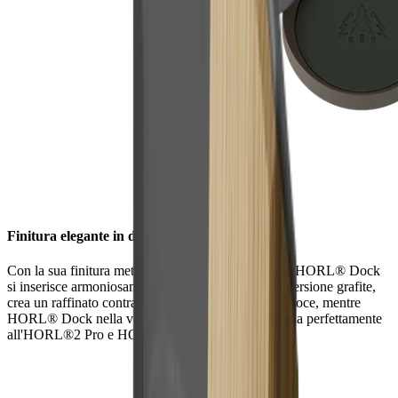
Finitura elegante in due colori
Con la sua finitura metallizzata e il look essenziale, HORL® Dock
si inserisce armoniosamente in ogni cucina. Nella versione grafite,
crea un raffinato contrasto con il legno di rovere e noce, mentre
HORL® Dock nella versione bronzo scuro si abbina perfettamente
all'HORL®2 Pro e HORL®3 Pro.