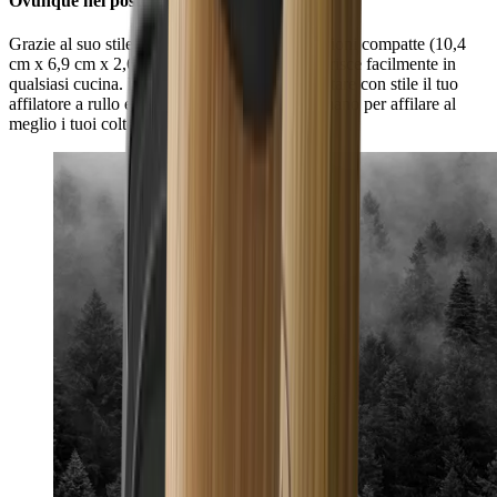
Ovunque nel posto giusto
Grazie al suo stile essenziale e alle sue dimensioni compatte (10,4
cm x 6,9 cm x 2,6 cm), HORL® Dock si inserisce facilmente in
qualsiasi cucina. In questo modo potrai presentare con stile il tuo
affilatore a rullo e averlo sempre a portata di mano per affilare al
meglio i tuoi coltelli.