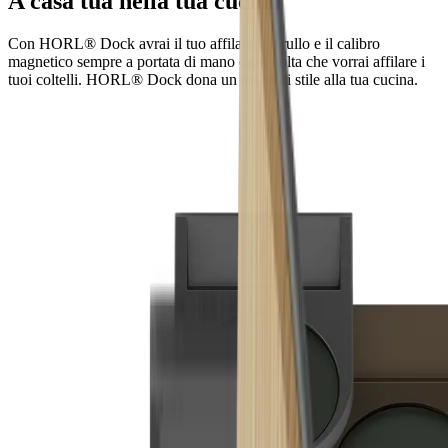
A casa tua nella tua cucina
Con HORL® Dock avrai il tuo affilatore a rullo e il calibro
magnetico sempre a portata di mano ogni volta che vorrai affilare i
tuoi coltelli. HORL® Dock dona un tocco di stile alla tua cucina.