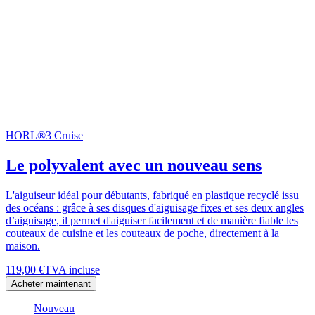
HORL®3 Cruise
Le polyvalent avec un nouveau sens
L'aiguiseur idéal pour débutants, fabriqué en plastique recyclé issu
des océans : grâce à ses disques d'aiguisage fixes et ses deux angles
d’aiguisage, il permet d'aiguiser facilement et de manière fiable les
couteaux de cuisine et les couteaux de poche, directement à la
maison.
119,00 €
TVA incluse
Acheter maintenant
Nouveau