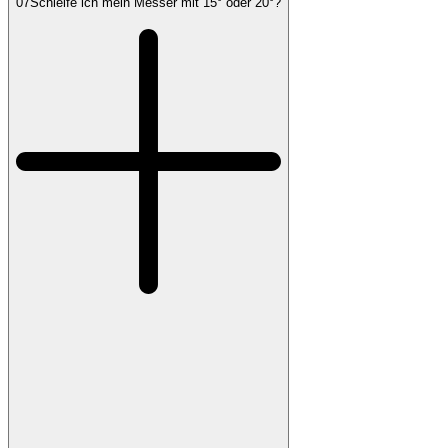
07
Schleife ich mein Messer mit 15° oder 20°?