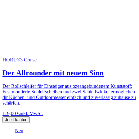
HORL®3 Cruise
Der Allrounder mit neuem Sinn
Der Rollschleifer für Einsteiger aus ozeangebundenem Kunststoff:
Fest montierte Schleifscheiben und zwei Schleifwinkel ermöglichen
dir Küchen- und Outdoormesser einfach und zuverlässig zuhause zu
schärfen.
119,00 €
inkl. MwSt.
Jetzt kaufen
Neu