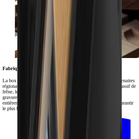
Fabriquée en Forêt-Noire
La box HORL® est fabriquée en collaboration avec nos partenaires
régionaux de la Forêt-Noire. Le double vernissage du bois massif de
frêne, le ponçage de la boîte et de son couvercle, ainsi que la
gravure au laser du logo HORL® : toute la production est
entièrement réalisée dans notre région. Nous pouvons ainsi garantir
le plus haut niveau de qualité.