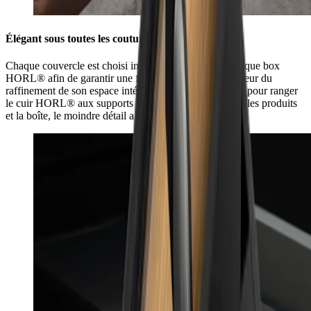
Élégant sous toutes les coutures
Chaque couvercle est choisi individuellement pour chaque box
HORL® afin de garantir une finition parfaite, à la hauteur du
raffinement de son espace intérieur. De la fente latérale pour ranger
le cuir HORL® aux supports en silicone pour protéger les produits
et la boîte, le moindre détail a été savamment réfléchi.