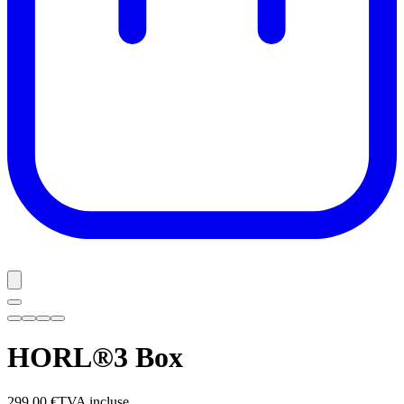
HORL®3 Box
299,00 €
TVA incluse