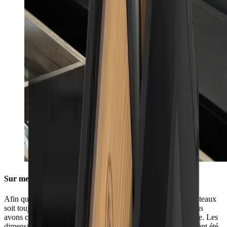
Sur mesure pour votre cuisine
Afin que tout ce dont vous avez besoin pour aiguiser vos couteaux
soit toujours à portée de main dans votre tiroir de cuisine, nous
avons consulté les plus grands fabricants de cuisines d’Europe. Les
dimensions de la box HORL® (40,5 cm x 9,2 cm x 6,9 cm) ont été