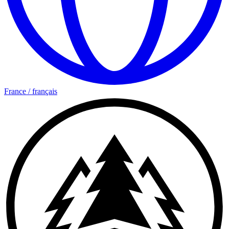
France
/
français