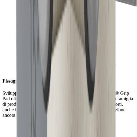
Fissaggio sicuro con la massima forza adesiva
Sviluppato per una forza adesiva ancora più forte, l'HORL® Grip
Pad offre fino al 70% di presa in più rispetto all'S-Pad della famiglia
di prodotti HORL®2. In combinazione con magneti ultra forti,
anche i coltelli più piccoli possono ora essere tenuti in posizione
ancora migliore.