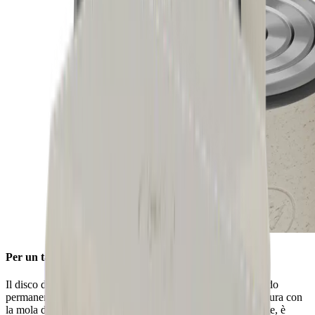
Per un tagliente pulito
Il disco di sbavatura in acciaio inossidabile, installato in modo
permanente, garantisce un filo di coltello liscio dopo l'affilatura con
la mola diamantata standard. Grazie alle scanalature integrate, è