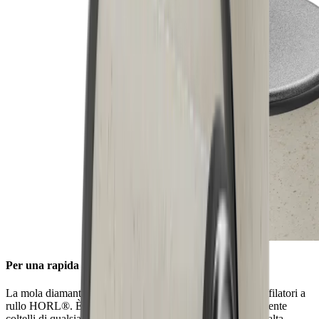
Per una rapida affilatura
La mola diamantata standard è preassemblata su tutte gli affilatori a
rullo HORL®. È possibile utilizzarla per affilare efficacemente
coltelli di qualsiasi durezza e conferire loro un'affilatura di alta