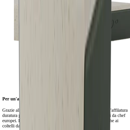
Per un'affilatura stabile
Grazie all'angolo di affilatura di 20°, è possibile ottenere un'affilatura
duratura per l'uso quotidiano su lame robuste come i coltelli da chef
europei. L'angolo di 20° conferisce un'affilatura stabile anche ai
coltelli da outdoor e da tasca.