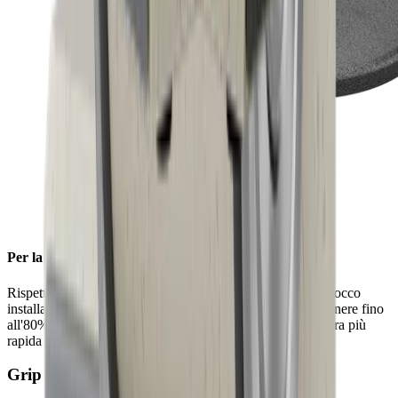
Per la massima efficienza
Rispetto alla famiglia di prodotti HORL®2, i diamanti a blocco
installati su la mola diamantata standard consentono di ottenere fino
all'80% in più di rimozione e assicurano un' affilatura ancora più
rapida e una micrografia più uniforme.
Grip Pad