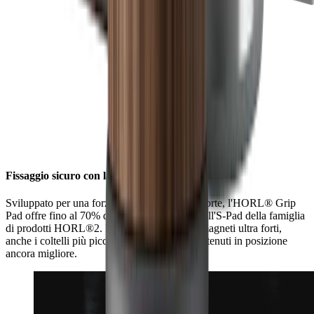
Fissaggio sicuro con la massima forza adesiva
Sviluppato per una forza adesiva ancora più forte, l'HORL® Grip
Pad offre fino al 70% di presa in più rispetto all'S-Pad della famiglia
di prodotti HORL®2. In combinazione con magneti ultra forti,
anche i coltelli più piccoli possono ora essere tenuti in posizione
ancora migliore.