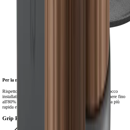
Per la massima efficienza
Rispetto alla famiglia di prodotti HORL®2, i diamanti a blocco
installati su la mola diamantata standard consentono di ottenere fino
all'80% in più di rimozione e assicurano un' affilatura ancora più
rapida e una micrografia più uniforme.
Grip Pad