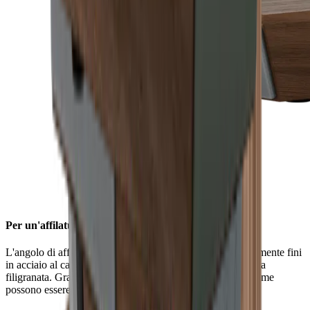
Per un'affilatura filigranata
L'angolo di affilatura di 15° conferisce alle lame particolarmente fini
in acciaio al carbonio o Damasco di alta qualità un'affilatura
filigranata. Grazie all'elevata durezza dell'acciaio, queste lame
possono essere affilate in modo particolarmente fine.