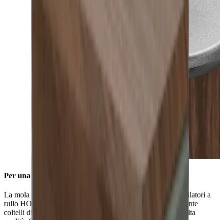
Per una rapida affilatura
La mola diamantata standard è preassemblata su tutte gli affilatori a
rullo HORL®. È possibile utilizzarla per affilare efficacemente
coltelli di qualsiasi durezza e conferire loro un'affilatura di alta