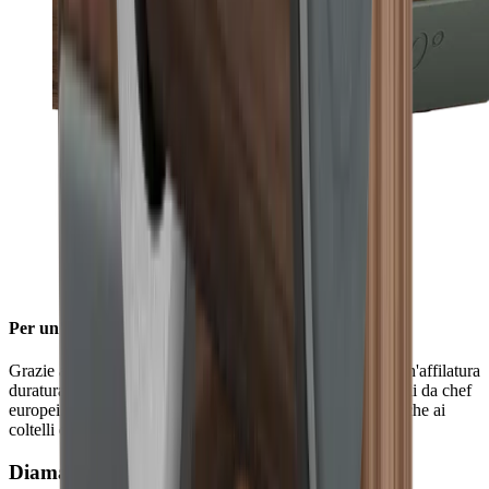
Per un'affilatura stabile
Grazie all'angolo di affilatura di 20°, è possibile ottenere un'affilatura
duratura per l'uso quotidiano su lame robuste come i coltelli da chef
europei. L'angolo di 20° conferisce un'affilatura stabile anche ai
coltelli da outdoor e da tasca.
Diamanti a blocco