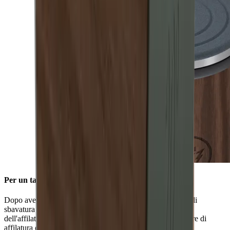
Per un tagliente senza bave
Dopo aver utilizzato la mola diamantata standard, il disco di
sbavatura in ceramica rimuove la bava e affina il risultato
dell'affilatura. Le scanalature integrate rimuovono la polvere di
affilatura dal filo del coltello, garantendo così un filo liscio.