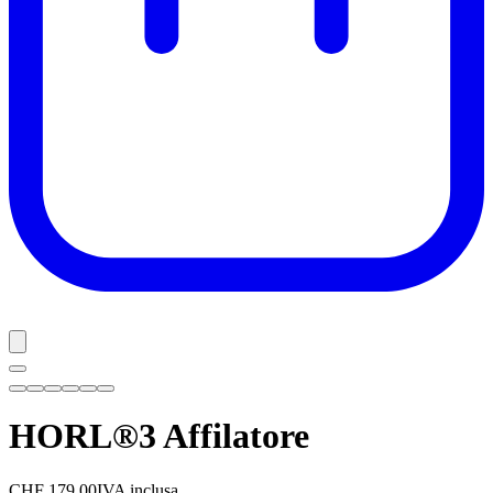
HORL®3
Affilatore
CHF 179.00
IVA inclusa