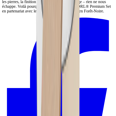
les pierres, la finition à la main du cuir d’affutage – rien ne nous
échappe. Voilà pourquoi nous fabriquons le HORL® Premium Set
en partenariat avec les artisans de notre région, en Forêt-Noire.