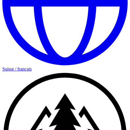
Suisse
/
français