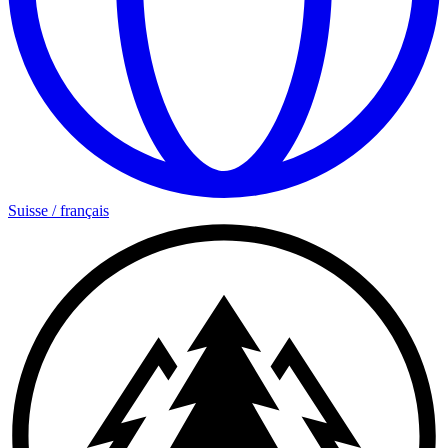
Suisse
/
français