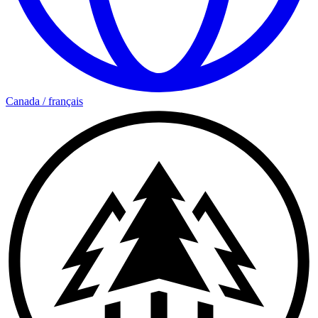
Canada
/
français