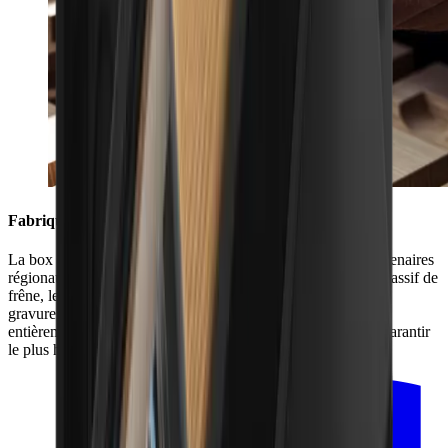
Fabriquée en Forêt-Noire
La box HORL® est fabriquée en collaboration avec nos partenaires
régionaux de la Forêt-Noire. Le double vernissage du bois massif de
frêne, le ponçage de la boîte et de son couvercle, ainsi que la
gravure au laser du logo HORL® : toute la production est
entièrement réalisée dans notre région. Nous pouvons ainsi garantir
le plus haut niveau de qualité.