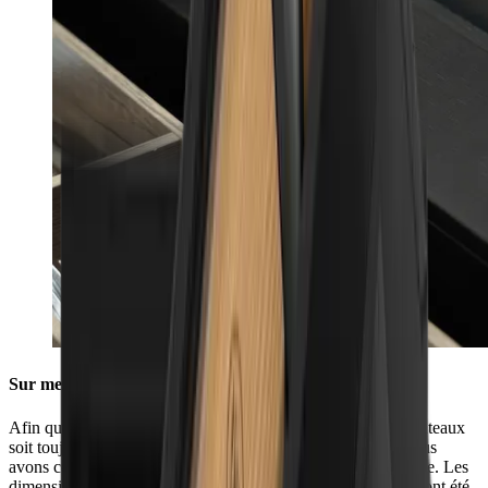
Sur mesure pour votre cuisine
Afin que tout ce dont vous avez besoin pour aiguiser vos couteaux
soit toujours à portée de main dans votre tiroir de cuisine, nous
avons consulté les plus grands fabricants de cuisines d’Europe. Les
dimensions de la box HORL® (40,5 cm x 9,2 cm x 6,9 cm) ont été