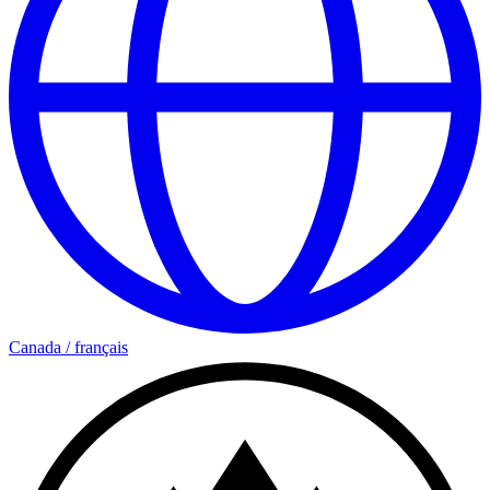
Canada
/
français