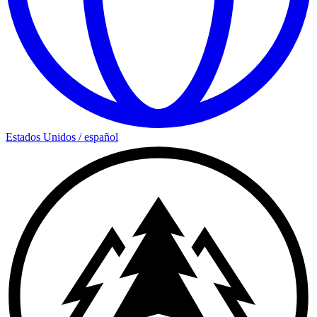
Estados Unidos
/
español