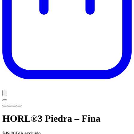
HORL®3 Piedra – Fina
$49.00
IVA excluido