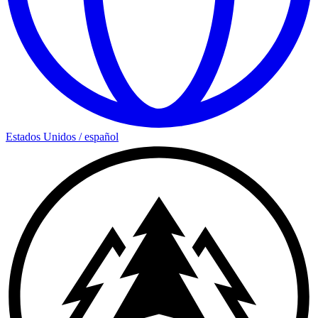
Estados Unidos
/
español