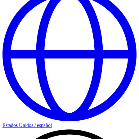
Estados Unidos
/
español