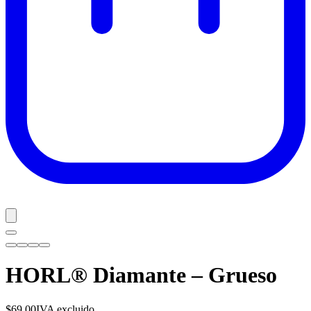
HORL® Diamante – Grueso
$69.00
IVA excluido