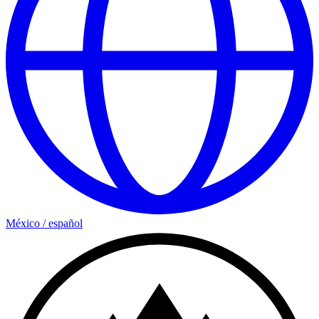
México
/
español