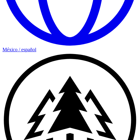
México
/
español