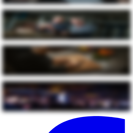
innovaciones de afilado bien pensadas.
Hecho para generaciones
En nuestros productos combinamos precisión técnica y durabilidad.
Fabricados en la Selva Negra según los más altos estándares de
manufactura, así nacen productos para toda la vida.
Diseño claro, función potente
Desarrollamos productos que aportan satisfacción en cada uso y que
se sienten bien en la mano. Con soluciones intuitivas y un diseño
claro, el afilado premium se convierte en una auténtica experiencia.
Un equipo, un objetivo
Como equipo internacional, compartimos un mismo objetivo: que
nuestros productos inspiren a personas de todo el mundo a crear
momentos extraordinarios en su día a día. Para toda la vida.