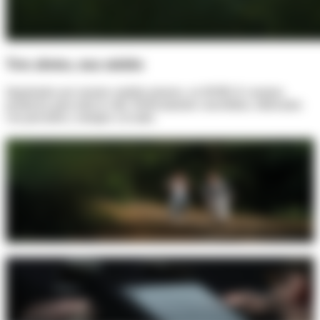
Tres abetos, una misión
Impulsados por nuestro espíritu pionero, en HORL® creamos
productos para toda la vida. Perfectamente concebidos, fabricados
con precisión y siempre a tu lado.
Cuando la intuición se convierte en
innovación
A partir de la curiosidad, la pasión y el deseo de replantear lo
complejo, en 2016 desarrollamos el primer rodillo afilador. Hasta
hoy, la combinación de precisión técnica y diseño claro marca
nuestro rumbo.
Pensado con precisión
El desarrollo de productos sin concesiones es nuestra pasión.
Cuestionamos, simplificamos y mejoramos para entusiasmar con