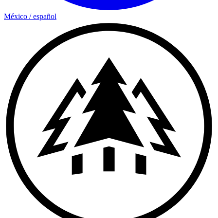
México
/
español