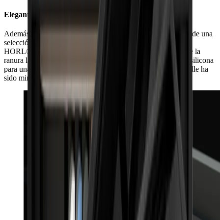
Elegante por dentro y por fuera
Además de su perfecto acabado, el cual se garantiza a través de una
selección manual de la caja y su tapa correspondiente, la box
HORL® impresiona por su sofisticado diseño interior. Desde la
ranura lateral para la piel HORL® hasta las almohadillas de silicona
para una protección óptima, y por supuesto la caja, cada detalle ha
sido minuciosamente pensado.