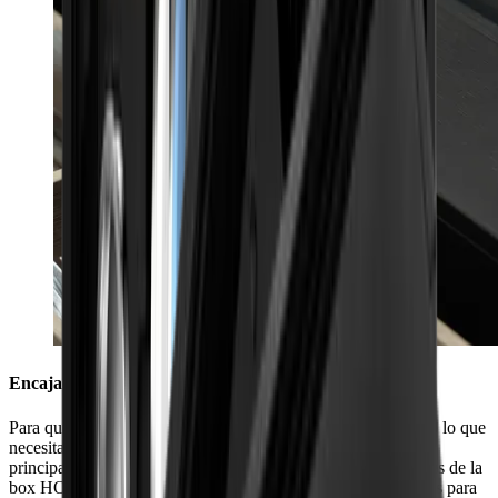
Encaja a la perfección en tu cocina
Para que siempre tengas a mano en el cajón de tu cocina todo lo que
necesitas para afilar tus cuchillos, nos hemos adaptado a los
principales fabricantes de cocinas de Europa. Las dimensiones de la
box HORL® (40,5 cm x 9,2 cm x 6,9 cm) han sido diseñadas para