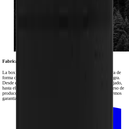
Fabricada en la Selva Negra
La box HORL® – como todos nuestros productos – se fabrica de
forma conjunta con nuestros socios regionales de la Selva Negra.
Desde el doble barnizado de la madera maciza de fresno, el lijado,
hasta el grabado por láser del logotipo HORL®, todo el proceso de
producción tiene lugar en nuestra región. De esta forma, podemos
garantizar la máxima calidad.