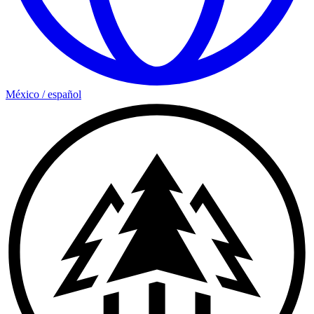
México
/
español