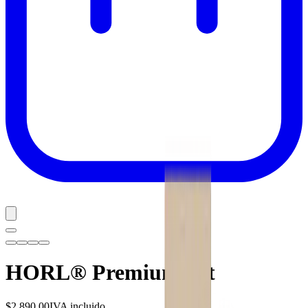
HORL® Premium Set
$2,890.00
IVA incluido