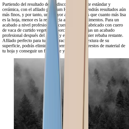
Partiendo del resultado de los discos de diamante estándar y
cerámica, con el afilado prémium HORL® obtendrás resultados aún
más finos, y por tanto, una mayor agudeza. Y es que cuanto más lisa
es la hoja, menor es la resistencia al cortar los alimentos. Para un
acabado a nivel profesional El cuero HORL® fabricado con cuero
de vaca de curtido vegetal proporciona a tus hojas un acabado
profesional después del afilado y elimina cualquier rebaba restante.
Afilado perfecto para tu hoja Gracias a la fina textura de su
superficie, podrás eliminar de forma óptima los restos de material de
tu hoja y conseguir un filo suave y limpio.