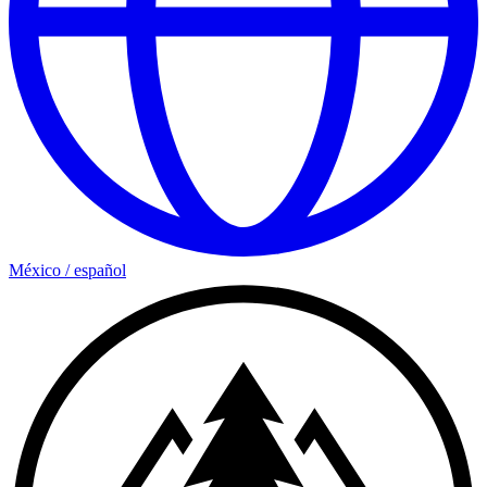
México
/
español