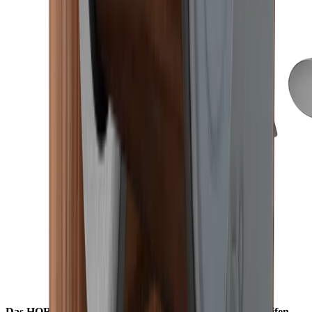
Das HORL® S-Pad für stufenlose Flexibilität beim Schleifen