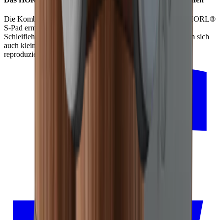
Die Kombination aus starken Neodym-Magneten und dem HORL®
S-Pad ermöglicht eine sichere Fixierung des Messers an der
Schleiflehre. Durch den Anti-Rutsch-Effekt des S-Pads lassen sich
auch kleine Klingen in gewünschter Höhe konstant und
reproduzierbar schärfen.