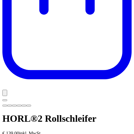
HORL®2
Rollschleifer
€ 139,00
inkl. MwSt.