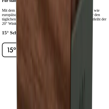
Für stabile Schärfe
Mit dem 20° Schleifwinkel erzielst du bei robusten Klingen wie
europäischen Kochmessern eine langanhaltende Schärfe für den
täglichen Gebrauch. Auch Outdoor- und Taschenmesser verleiht der
20° Winkel eine stabile Schneide.
15° Schleifwinkel