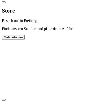
Store
Besuch uns in Freiburg
Finde unseren Standort und plane deine Anfahrt.
Mehr erfahren
Horl 1993 GmbH
Zollhallenstraße 13
79106 Freiburg
Karte anzeigen
Montag bis Freitag:
9.00 – 17.00 Uhr