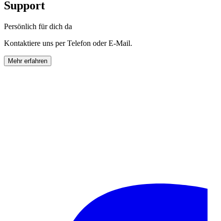
Support
Persönlich für dich da
Kontaktiere uns per Telefon oder E-Mail.
Mehr erfahren
info@horl.com
+49 (0) 761-888 723 00
Montag bis Freitag
9.00 – 17.00 Uhr