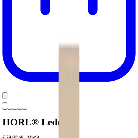
HORL® Leder
€ 29,00
inkl. MwSt.