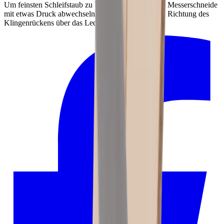
Um feinsten Schleifstaub zu beseitigen, streiche die Messerschneide
mit etwas Druck abwechselnd von beiden Seiten in Richtung des
Klingenrückens über das Leder.