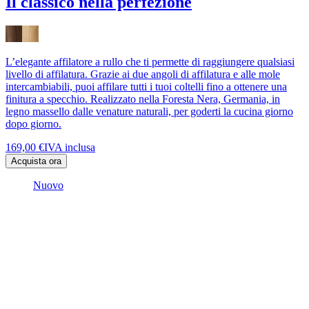
Il classico nella perfezione
L’elegante affilatore a rullo che ti permette di raggiungere qualsiasi
livello di affilatura. Grazie ai due angoli di affilatura e alle mole
intercambiabili, puoi affilare tutti i tuoi coltelli fino a ottenere una
finitura a specchio. Realizzato nella Foresta Nera, Germania, in
legno massello dalle venature naturali, per goderti la cucina giorno
dopo giorno.
169,00 €
IVA inclusa
Acquista ora
Nuovo