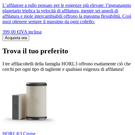
L’affilatore a rullo pensato per le esigenze più elevate: l’ingranaggio
planetario triplica la velocità di affilatura, mentre sei angoli di
affilatura e mole intercambiabili offrono la massima flessibilità. Così
puoi ottenere sempre il massimo da ogni coltello.
399,00 €
IVA inclusa
Acquista ora
Trova il tuo preferito
I tre affilacoltelli della famiglia HORL3 offrono esattamente ciò che
cerchi per ogni tipo di tagliente e qualsiasi esigenza di affilatura!
HORL®3 Cruise