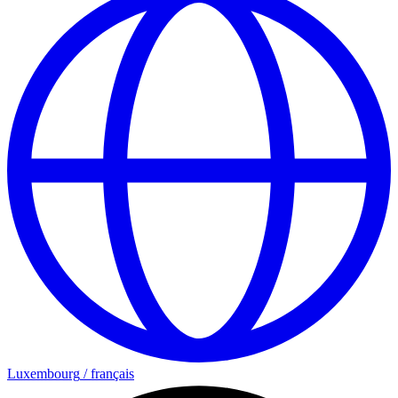
Luxembourg
/
français