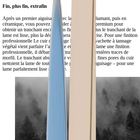
Fin, plus fin, extrafin
Après un premier aiguisage avec la surface en diamant, puis en
céramique, vous pouvez procéder à l'aiguisage premium pour
obtenir un tranchant encore plus fin. En effet, plus le tranchant de la
lame est lisse, plus la découpe sera facile et précise. Pour une finition
professionnelle Le cuir d’affûtage HORL® de vachette à tannage
végétal vient parfaire l’aiguisage et confère à la lame une finition
professionnelle, il débarrasse le tranchant des dernières traces de
morfil. Le tranchant absolu pour votre lame Les fines pores du cuir
nettoient la lame de toute trace de poussière d’aiguisage – pour une
lame parfaitement lisse et propre.