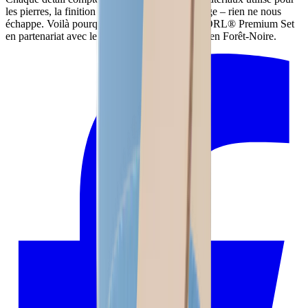
les pierres, la finition à la main du cuir d’affutage – rien ne nous
échappe. Voilà pourquoi nous fabriquons le HORL® Premium Set
en partenariat avec les artisans de notre région, en Forêt-Noire.