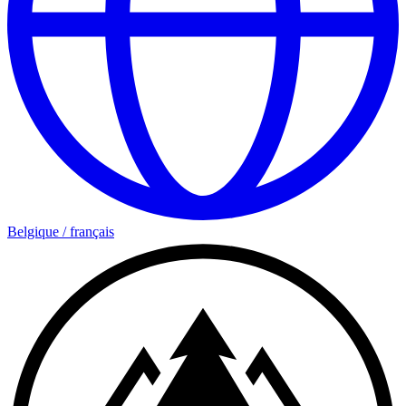
Belgique
/
français