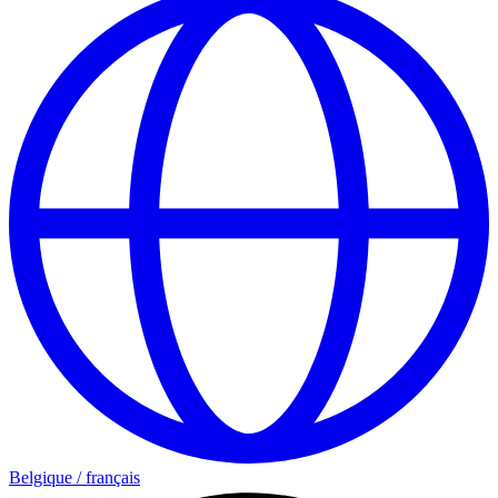
Belgique
/
français