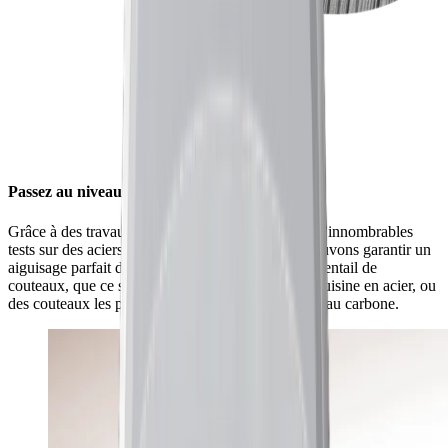
Passez au niveau supérieur pour vos couteaux
Grâce à des travaux de recherche approfondis et d’innombrables
tests sur des aciers de tout type de dureté, nous pouvons garantir un
aiguisage parfait de type « miroir » sur un large éventail de
couteaux, que ce soit de bons vieux couteaux de cuisine en acier, ou
des couteaux les plus raffinés en acier damassé ou au carbone.