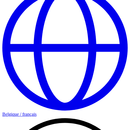
Belgique
/
français