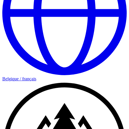
Belgique
/
français