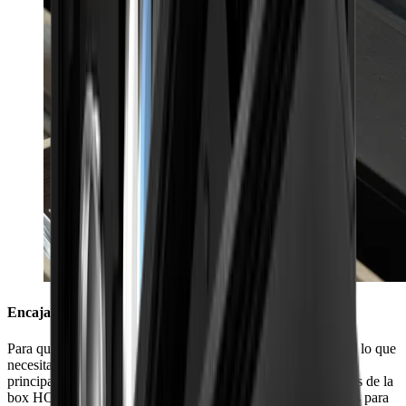
Encaja a la perfección en tu cocina
Para que siempre tengas a mano en el cajón de tu cocina todo lo que
necesitas para afilar tus cuchillos, nos hemos adaptado a los
principales fabricantes de cocinas de Europa. Las dimensiones de la
box HORL® (40,5 cm x 9,2 cm x 6,9 cm) han sido diseñadas para