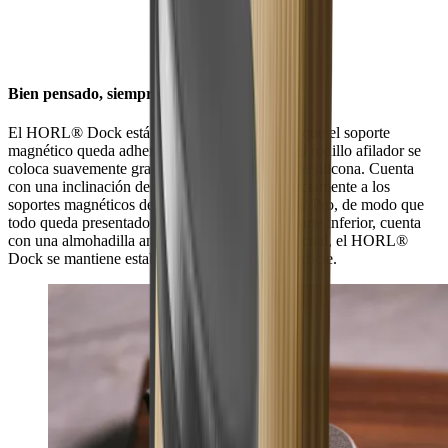
Bien pensado, siempre a mano
El HORL® Dock está diseñado de tal manera que el soporte
magnético queda adherido magnéticamente y el rodillo afilador se
coloca suavemente gracias a una almohadilla de silicona. Cuenta
con una inclinación de 20° que se adapta perfectamente a los
soportes magnéticos del HORL®2 y HORL®2 Pro, de modo que
todo queda presentado elegantemente. En su parte inferior, cuenta
con una almohadilla antideslizante gracias a la cual, el HORL®
Dock se mantiene estable sobre cualquier superficie.