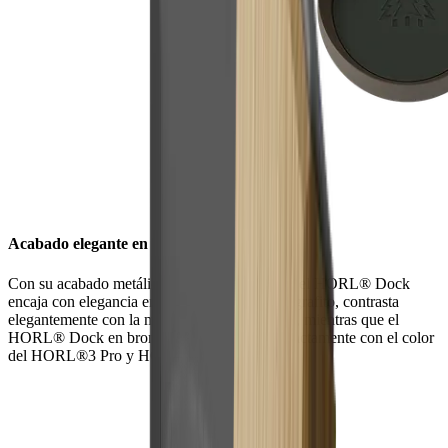
Acabado elegante en dos colores
Con su acabado metálico y sus líneas limpias, el HORL® Dock
encaja con elegancia en cualquier cocina. En grafito, contrasta
elegantemente con la madera de roble y nogal, mientras que el
HORL® Dock en bronce oscuro combina exactamente con el color
del HORL®3 Pro y HORL®2 Pro.